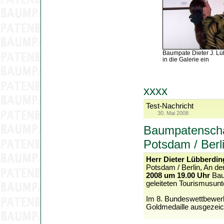
Baumpate Dieter J. Lü
in die Galerie ein
xxxx
Test-Nachricht
30. Mai 2008
Baumpatenscha
Potsdam / Berl
Herr Dieter Lübberdin
Potsdam / Berlin, An d
2008 um 19.00 Uhr
Baum
geleiteten Tourismusun
Im 8. Bundeswettbewerb
Goldmedaille ausgezeic