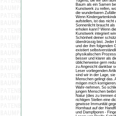
Tugend, die wir den au
Baum als ein Samen beg
Kunstwerk zu reifen, wol
die wunderbaren Zufäll
Wenn Kindergartenkinder
aufstellen, ist das nic
Sonnenlicht braucht als
erholen kann? Wenn die
Kunstwerk integriert wir
Schönheit deiner schütze
überdrüssig bist. Jeder
und der ihm folgenden 
existiert selbstverständ
physikalischen Prozess
besser und klarer als di
üblicherweise gern redu
zu Angesicht dankbar se
Leser vorliegenden Artike
sind wir in der Lage, si
Menschen gelingt das. 
mögen mich korrigieren,
Wahr-nehmen. So schlie
jungen Menschen beibri
Natur (dies zu trennen 
richtigen Stellen eine d
gewisse Immunität gegen
Hornhaut auf der Handf
und Dampfporen - Finger