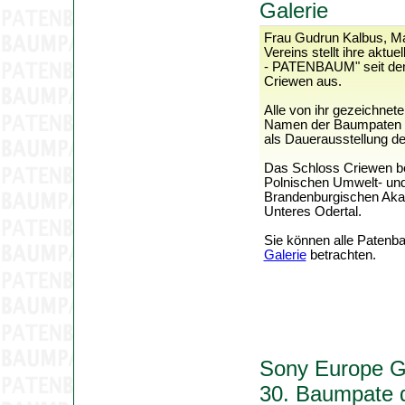
Galerie
Frau Gudrun Kalbus, Ma
Vereins stellt ihre akt
- PATENBAUM" seit dem
Criewen aus.
Alle von ihr gezeichnet
Namen der Baumpaten w
als Dauerausstellung der
Das Schloss Criewen be
Polnischen Umwelt- un
Brandenburgischen Akad
Unteres Odertal.
Sie können alle Patenba
Galerie
betrachten.
Sony Europe G
30. Baumpate 