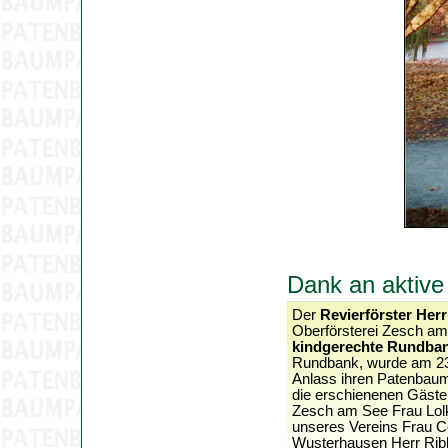
Dank an aktiv
Der
Revierförster Her
Oberförsterei Zesch a
kindgerechte Rundba
Rundbank, wurde am 23.
Anlass ihren Patenbaum 
die erschienenen Gäste h
Zesch am See Frau Lolk
unseres Vereins Frau C
Wusterhausen Herr Ribb