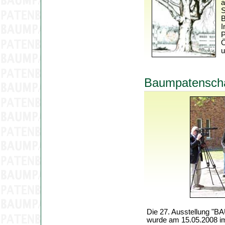
a
S
B
I
P
Ö
u
Baumpatenscha
Die 27. Ausstellung 
wurde am 15.05.2008 i