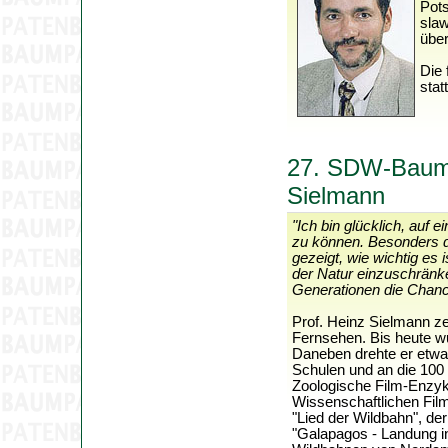
Pot
slaw
über
Die 
statt
27. SDW-Baumpa
Sielmann
"Ich bin glücklich, auf 
zu können. Besonders di
gezeigt, wie wichtig es 
der Natur einzuschränk
Generationen die Chance
Prof. Heinz Sielmann ze
Fernsehen. Bis heute w
Daneben drehte er etwa 
Schulen und an die 100 
Zoologische Film-Enzykl
Wissenschaftlichen Film
"Lied der Wildbahn", de
"Galapagos - Landung in