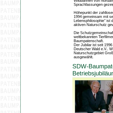
Wildbahnen von Nordame
Sprachfassungen gezeig
Höhepunkt der zahllosen 
1994 gemeinsam mit sein
Lebensphilosophie" ist d
aktiven Naturschutz gewi
Die Schutzgemeinschaft
weltbekannten Tierfilme
Baumpatenschaft.
Der Jubilar ist seit 1
Deutscher Wald e.V.. Wi
Naturschutzgebiet Gro
ausgewählt.
SDW-Baumpate 
Betriebsjubilä