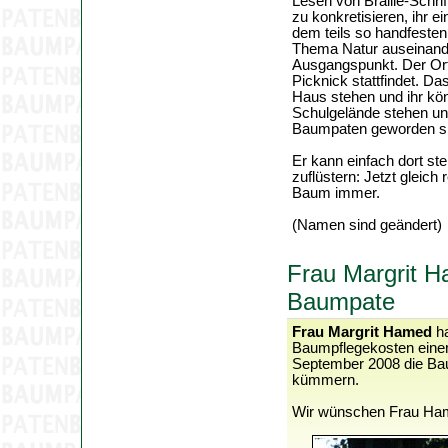
Lesen von Braille-Schrif
zu konkretisieren, ihr
dem teils so handfesten
Thema Natur auseinander
Ausgangspunkt. Der Ort
Picknick stattfindet. D
Haus stehen und ihr kö
Schulgelände stehen und 
Baumpaten geworden si
Er kann einfach dort st
zuflüstern: Jetzt gleich
Baum immer.
(Namen sind geändert)
Frau Margrit H
Baumpate
Frau Margrit Hamed
ha
Baumpflegekosten einer
September 2008 die Bau
kümmern.
Wir wünschen Frau Ham