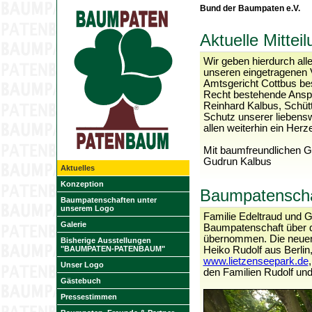
Bund der Baumpaten e.V.
Aktuelle Mittei
Wir geben hierdurch al
unseren eingetragenen 
Amtsgericht Cottbus bes
Recht bestehende Ansprü
Reinhard Kalbus, Schüt
Schutz unserer liebens
allen weiterhin ein Herz
Mit baumfreundlichen 
Gudrun Kalbus
Aktuelles
Konzeption
Baumpatenschaf
Baumpatenschaften unter
unserem Logo
Familie Edeltraud und 
Galerie
Baumpatenschaft über d
übernommen. Die neuen
Bisherige Ausstellungen
"BAUMPATEN-PATENBAUM"
Heiko Rudolf aus Berlin,
www.lietzenseepark.de
Unser Logo
den Familien Rudolf un
Gästebuch
Pressestimmen