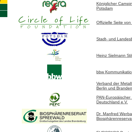
r
Königlicher Campi
Potsdam
Offizielle Seite von 
Stadt- und Landesb
Heinz Sielmann Sti
bbw Kommunikatio
Verband der Metall-
Berlin und Brande
PAN-Europäischer F
Deutschland e.V.
Dr. Manfred Werb
Biosphärenreserva