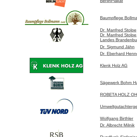
BerlinPlakat
Baumpflege Boll
Dr. Manfred Stolpe
Dr. Manfred Stolpe
Landes Brandenbu
Dr. Sigmund Jähn
Dr. Eberhard Henn
Klenk Holz AG
Sägewerk Bohm H
ROBETA HOLZ O
Umweltgutachterge
Wolfgang Birthler
Dr. Albrecht Milnik