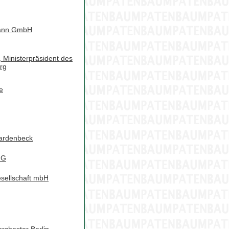
mann GmbH
, Ministerpräsident des
rg
e
ardenbeck
HG
sellschaft mbH