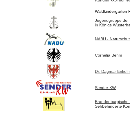
Rundfunk-Sinfonieo
Waldkindergarten 
Jugendgruppe der 
in Königs Wusterh
NABU - Naturschut
Cornelia Behm
Dr. Dagmar Enkel
Sender KW
Brandenburgische S
Sehbehinderte Kö