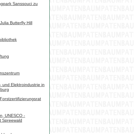
ngpark Sanssouci zu
Julia Butterfly Hill
ibliothek
ftung
nszentrum
 und Elektroindustrie in
nburg
orstzertifizierungsrat
an, UNESCO -
t Spreewald