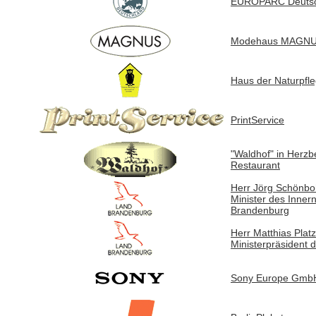
EUROPARC Deutsc
Modehaus MAGN
Haus der Naturpfle
PrintService
"Waldhof" in Herz
Restaurant
Herr Jörg Schönb
Minister des Inner
Brandenburg
Herr Matthias Plat
Ministerpräsident
Sony Europe Gmb