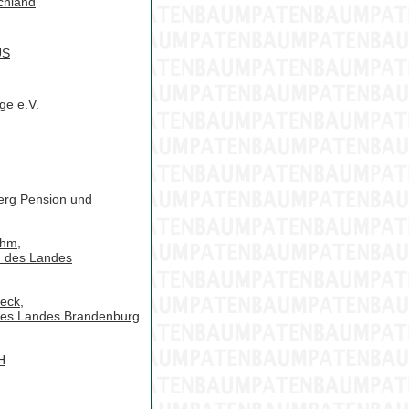
hland
US
ge e.V.
berg Pension und
ohm,
n des Landes
zeck,
 des Landes Brandenburg
H