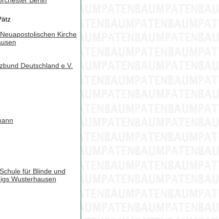
rchester Berlin
Pätz
Neuapostolischen Kirche
ausen
zbund Deutschland e.V.
mann
chule für Blinde und
nigs Wusterhausen